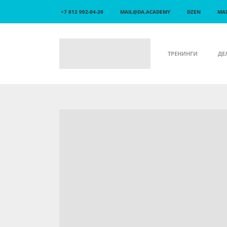
+7 812 992-04-39
MAIL@DA.ACADEMY
DZEN
MA
ТРЕНИНГИ
ДЕ